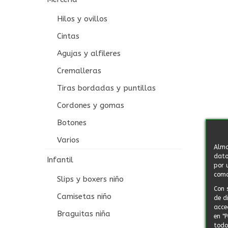
Hilos y ovillos
Cintas
Agujas y alfileres
Cremalleras
Tiras bordadas y puntillas
Cordones y gomas
Botones
Varios
Alma
dato
Infantil
por 
como
Slips y boxers niño
Con 
Camisetas niño
de d
acce
Braguitas niña
en "
todo"