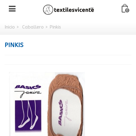
0
Inicio
>
Caballero
>
Pinkis
PINKIS