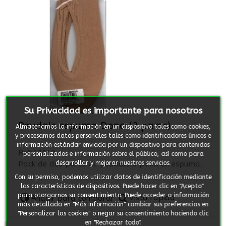
Su Privacidad es importante para nosotros
Peudals espuma Dona (2 pares)
Almacenamos la información en un dispositivo tales como cookies,
y procesamos datos personales tales como identificadores únicos e
información estándar enviada por un dispositivo para contenidos
Ref:13840
personalizados e información sobre el público, así como para
desarrollar y mejorar nuestros servicios.
Pack de dos pares de peudals o pinkis en espuma.
Con su permiso, podemos utilizar datos de identificación mediante
las características de dispositivos. Puede hacer clic en "Acepto"
para otorgarnos su consentimiento. Puede acceder a información
Vista rápida
Añadir para comparar
más detallada en "Más información" cambiar sus preferencias en
"Personalizar las cookies" o negar su consentimiento haciendo clic
en "Rechazar todo".