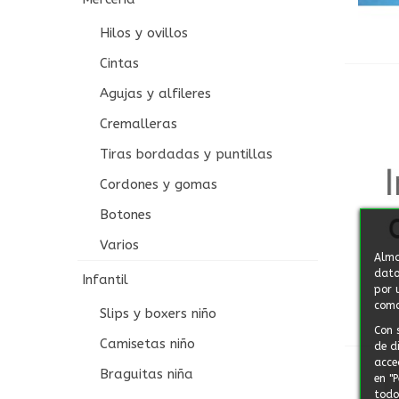
Hilos y ovillos
Cintas
Agujas y alfileres
Cremalleras
Tiras bordadas y puntillas
Cordones y gomas
Botones
Varios
Alma
dato
Infantil
por 
como
Slips y boxers niño
Con 
Camisetas niño
de d
acce
Braguitas niña
en "
todo"