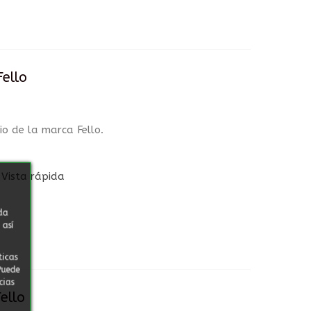
ello
o de la marca Fello.
Vista rápida
da
 así
ticas
Puede
cias
ello