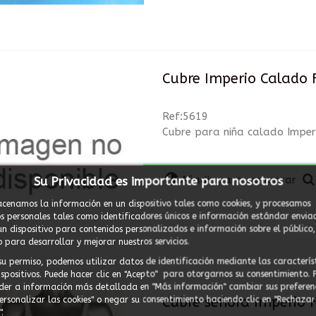
Cubre Imperio Calado F
Ref:5619
Cubre para niña calado Imperi
Añadir para comparar
Su Privacidad es importante para nosotros
cenamos la información en un dispositivo tales como cookies, y procesamos
s personales tales como identificadores únicos e información estándar envia
un dispositivo para contenidos personalizados e información sobre el público,
 para desarrollar y mejorar nuestros servicios.
su permiso, podemos utilizar datos de identificación mediante las caracterís
ispositivos. Puede hacer clic en "Acepto" para otorgarnos su consentimiento. 
der a información más detallada en "Más información" cambiar sus preferen
Cubre señora Imperio F
Personalizar las cookies" o negar su consentimiento haciendo clic en "Rechazar
.