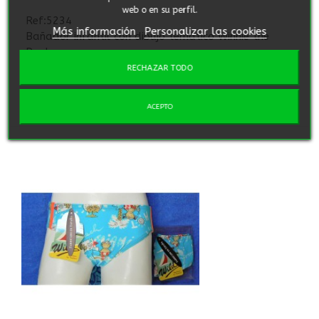
web o en su perfil.
Ref:5234
Más información
Personalizar las cookies
Bañador infantil con dibujo temático Winnie the
Pooh.
RECHAZAR TODO
Vista rápida
Añadir para comparar
ACEPTO